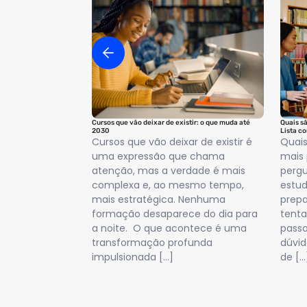
Cursos que vão deixar de existir: o que muda até
Quais s
2030
Lista c
Cursos que vão deixar de existir é
Quais
uma expressão que chama
mais
atenção, mas a verdade é mais
pergu
complexa e, ao mesmo tempo,
estud
mais estratégica. Nenhuma
prep
formação desaparece do dia para
tenta
a noite. O que acontece é uma
passo
transformação profunda
dúvid
impulsionada […]
de […