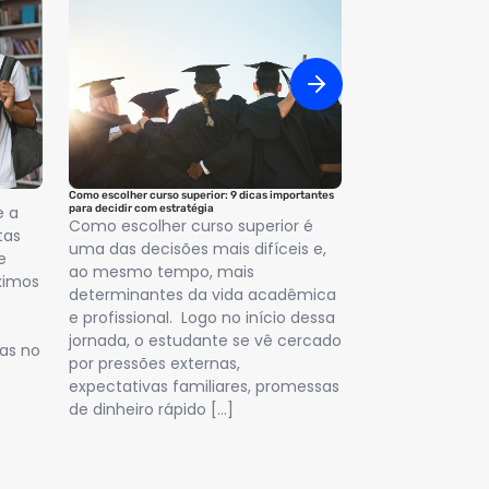
Como escolher curso superior: 9 dicas importantes
Resultado Enem: quando
e a
para decidir com estratégia
divulgação das notas
Como escolher curso superior é
O “resultado En
tas
uma das decisões mais difíceis e,
principal dúvid
e
ao mesmo tempo, mais
estudantes que
óximos
determinantes da vida acadêmica
provas. Esse m
e profissional. Logo no início dessa
porque marca o 
jornada, o estudante se vê cercado
inscrições no SI
as no
por pressões externas,
além de influe
expectativas familiares, promessas
acadêmicos e [
de dinheiro rápido […]