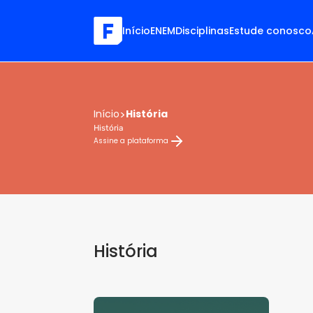
Início
ENEM
Disciplinas
Estude conosco
Início
>
História
História
Assine a plataforma
História