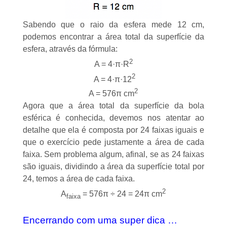
Sabendo que o raio da esfera mede 12 cm,
podemos encontrar a área total da superfície da
esfera, através da fórmula:
2
A = 4·π·R
2
A = 4·π·12
2
A = 576π cm
Agora que a área total da superfície da bola
esférica é conhecida, devemos nos atentar ao
detalhe que ela é composta por 24 faixas iguais e
que o exercício pede justamente a área de cada
faixa. Sem problema algum, afinal, se as 24 faixas
são iguais, dividindo a área da superfície total por
24, temos a área de cada faixa.
2
A
= 576π ÷ 24 = 24π cm
faixa
Encerrando com uma super dica …