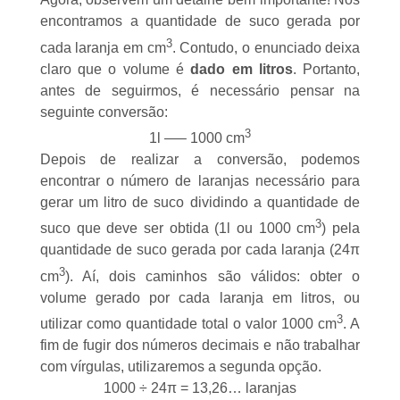
encontramos a quantidade de suco gerada por
3
cada laranja em cm
. Contudo, o enunciado deixa
claro que o volume é
dado em litros
. Portanto,
antes de seguirmos, é necessário pensar na
seguinte conversão:
3
1l —– 1000 cm
Depois de realizar a conversão, podemos
encontrar o número de laranjas necessário para
gerar um litro de suco dividindo a quantidade de
3
suco que deve ser obtida (1l ou 1000 cm
) pela
quantidade de suco gerada por cada laranja (24π
3
cm
). Aí, dois caminhos são válidos: obter o
volume gerado por cada laranja em litros, ou
3
utilizar como quantidade total o valor 1000 cm
. A
fim de fugir dos números decimais e não trabalhar
com vírgulas, utilizaremos a segunda opção.
1000 ÷ 24π = 13,26… laranjas