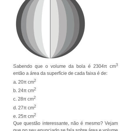
3
Sabendo que o volume da bola é 2304π cm
então a área da superfície de cada faixa é de:
2
a. 20π cm
2
b. 24π cm
2
c. 28π cm
2
d. 27π cm
2
e. 25π cm
Que questão interessante, não é mesmo? Vejam
que no seu enunciado se fala sobre área e volume