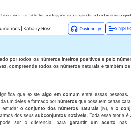
 dos números inteiros? No texto de hoje, nós vamos aprender tudo sobre esses conjun
Numéricos
|
Katiany Rossi
Simplifi
ado por todos os números inteiros positivos e pelo númer
a vez, compreende todos os números naturais e também o
gnifica que existe
algo em comum
entre essas pessoas.
ada um deles é formado por
números
que possuem certas carac
s estudar
o conjunto dos números naturais
(ℕ), e
o conj
ratarmos dos seus
subconjuntos notáveis
. Toda essa teoria é
 pode ser o diferencial para
garantir um acerto
nas