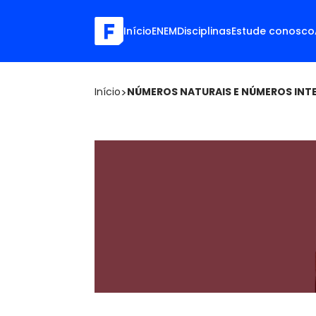
Início
ENEM
Disciplinas
Estude conosco
Início
>
NÚMEROS NATURAIS E NÚMEROS INT