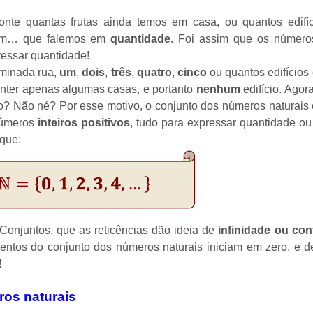
onte quantas frutas ainda temos em casa, ou quantos edifíc
nfim… que falemos em
quantidade
. Foi assim que os números
essar quantidade!
minada rua,
um
,
dois
,
três
,
quatro
,
cinco
ou quantos edifício
nter apenas algumas casas, e portanto
nenhum
edifício. Agor
cio? Não né? Por esse motivo, o conjunto dos números naturais
números
inteiros
positivos
, tudo para expressar quantidade 
que:
 Conjuntos
, que as reticências dão ideia de
infinidade ou con
mentos do conjunto dos números naturais iniciam em zero, e
!
os naturais