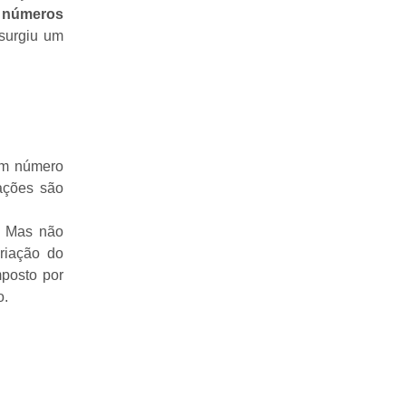
s números
 surgiu um
 um número
ações são
. Mas não
riação do
posto por
o.