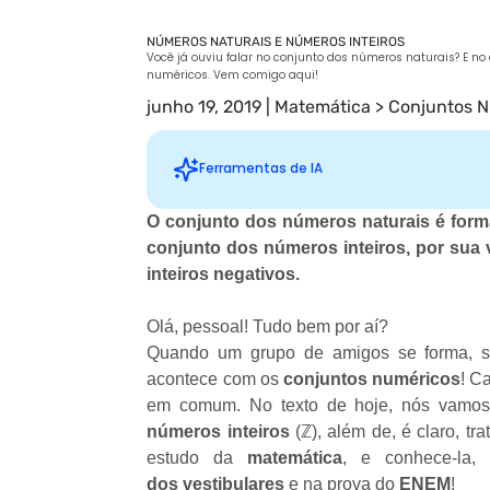
NÚMEROS NATURAIS E NÚMEROS INTEIROS
Você já ouviu falar no conjunto dos números naturais? E no
numéricos. Vem comigo aqui!
junho 19, 2019
|
Matemática
>
Conjuntos 
Ferramentas de IA
O conjunto dos números naturais é form
conjunto dos números inteiros, por su
Sugestões personalizadas
inteiros negativos.
Olá, pessoal! Tudo bem por aí?
Quando um grupo de amigos se forma, si
acontece com os
conjuntos numéricos
! C
em comum. No texto de hoje, nós vamo
números inteiros
(ℤ), além de, é claro, t
estudo da
matemática
, e conhece-la,
dos
vestibulares
e na prova do
ENEM
!