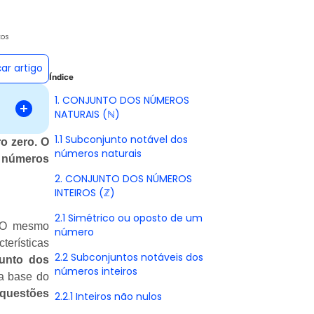
tos
car artigo
Índice
1. CONJUNTO DOS NÚMEROS
NATURAIS (ℕ)
1.1 Subconjunto notável dos
o zero. O
números naturais
s números
2. CONJUNTO DOS NÚMEROS
INTEIROS (ℤ)
2.1 Simétrico ou oposto de um
 O mesmo
número
terísticas
2.2 Subconjuntos notáveis dos
unto dos
números inteiros
 a base do
questões
2.2.1 Inteiros não nulos