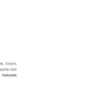
vo
. Assim,
njunto dos
 naturais