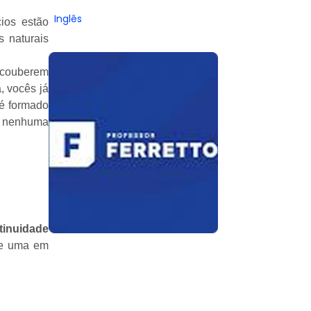
Inglês
ios estão
 naturais
s couberem
a, vocês já
 é formado
ou nenhuma
tinuidade
 de uma em