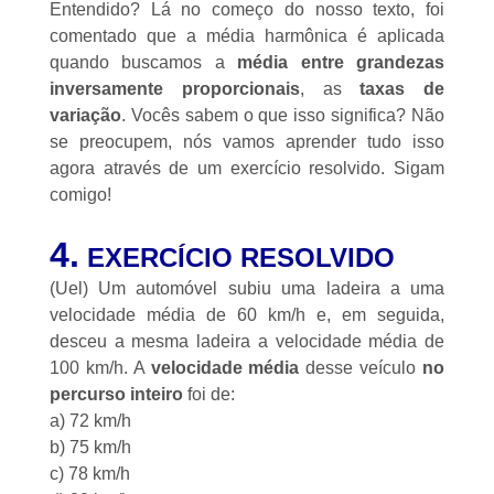
Entendido? Lá no começo do nosso texto, foi
comentado que a média harmônica é aplicada
quando buscamos a
média entre grandezas
inversamente proporcionais
, as
taxas de
variação
. Vocês sabem o que isso significa? Não
se preocupem, nós vamos aprender tudo isso
agora através de um exercício resolvido. Sigam
comigo!
4.
EXERCÍCIO RESOLVIDO
(Uel) Um automóvel subiu uma ladeira a uma
velocidade média de 60 km/h e, em seguida,
desceu a mesma ladeira a velocidade média de
100 km/h. A
velocidade média
desse veículo
no
percurso inteiro
foi de:
a) 72 km/h
b) 75 km/h
c) 78 km/h