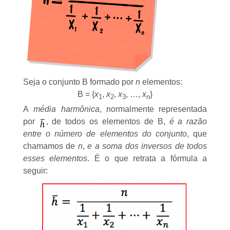
Seja o conjunto B formado por
n
elementos:
B = {
x
,
x
,
x
, …,
x
}
1
2
3
n
A
média harmônica
, normalmente representada
por
, de todos os elementos de B,
é a razão
entre o número de elementos do conjunto
, que
chamamos de
n
,
e a soma dos inversos de todos
esses elementos
. É o que retrata a fórmula a
seguir: