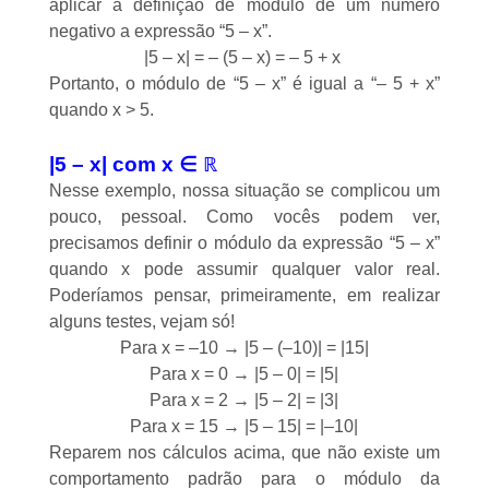
aplicar a definição de módulo de um número
negativo a expressão “5 – x”.
|5 – x| = – (5 – x) = – 5 + x
Portanto, o módulo de “5 – x” é igual a “– 5 + x”
quando x > 5.
|5 – x| com x
∈
ℝ
Nesse exemplo, nossa situação se complicou um
pouco, pessoal. Como vocês podem ver,
precisamos definir o módulo da expressão “5 – x”
quando x pode assumir qualquer valor real.
Poderíamos pensar, primeiramente, em realizar
alguns testes, vejam só!
Para x = –10 → |5 – (–10)| = |15|
Para x = 0 → |5 – 0| = |5|
Para x = 2 → |5 – 2| = |3|
Para x = 15 → |5 – 15| = |–10|
Reparem nos cálculos acima, que não existe um
comportamento padrão para o módulo da