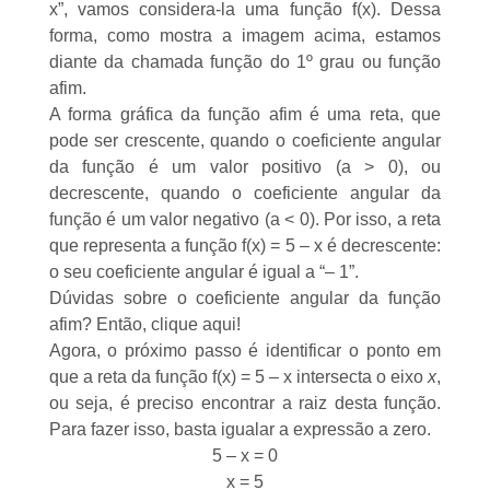
x”, vamos considera-la uma função f(x). Dessa
forma, como mostra a imagem acima, estamos
diante da chamada
função do 1º grau
ou função
afim.
A
forma gráfica da função afim
é uma reta, que
pode ser crescente, quando o coeficiente angular
da função é um valor positivo (a > 0), ou
decrescente, quando o
coeficiente angular
da
função é um valor negativo (a < 0). Por isso, a reta
que representa a função f(x) = 5 – x é decrescente:
o seu coeficiente angular é igual a “– 1”.
Dúvidas sobre o coeficiente angular da função
afim? Então,
clique aqui
!
Agora, o próximo passo é identificar o ponto em
que a reta da função f(x) = 5 – x intersecta o eixo
x
,
ou seja, é preciso
encontrar a raiz desta função
.
Para fazer isso, basta igualar a expressão a zero.
5 – x = 0
x = 5