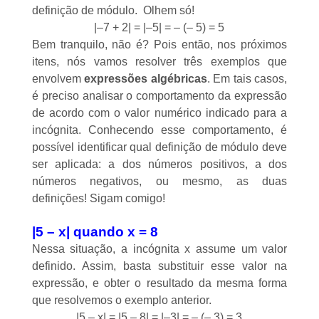
definição de módulo. Olhem só!
|–7 + 2| = |–5| = – (– 5) = 5
Bem tranquilo, não é? Pois então, nos próximos
itens, nós vamos resolver três exemplos que
envolvem
expressões algébricas
. Em tais casos,
é preciso analisar o comportamento da expressão
de acordo com o valor numérico indicado para a
incógnita. Conhecendo esse comportamento, é
possível identificar qual definição de módulo deve
ser aplicada: a dos números positivos, a dos
números negativos, ou mesmo, as duas
definições! Sigam comigo!
|5 – x| quando x = 8
Nessa situação, a incógnita x assume um valor
definido. Assim, basta substituir esse valor na
expressão, e obter o resultado da mesma forma
que resolvemos o exemplo anterior.
|5 – x| = |5 – 8| = |–3| = – (– 3) = 3