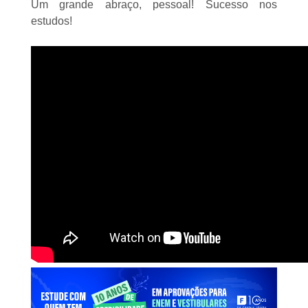
Um grande abraço, pessoal! Sucesso nos
estudos!