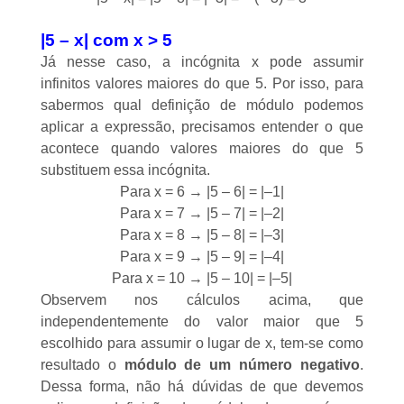
|5 – x| com x > 5
Já nesse caso, a incógnita x pode assumir
infinitos valores maiores do que 5. Por isso, para
sabermos qual definição de módulo podemos
aplicar a expressão, precisamos entender o que
acontece quando valores maiores do que 5
substituem essa incógnita.
Para x = 6 → |5 – 6| = |–1|
Para x = 7 → |5 – 7| = |–2|
Para x = 8 → |5 – 8| = |–3|
Para x = 9 → |5 – 9| = |–4|
Para x = 10 → |5 – 10| = |–5|
Observem nos cálculos acima, que
independentemente do valor maior que 5
escolhido para assumir o lugar de x, tem-se como
resultado o
módulo de um número negativo
.
Dessa forma, não há dúvidas de que devemos