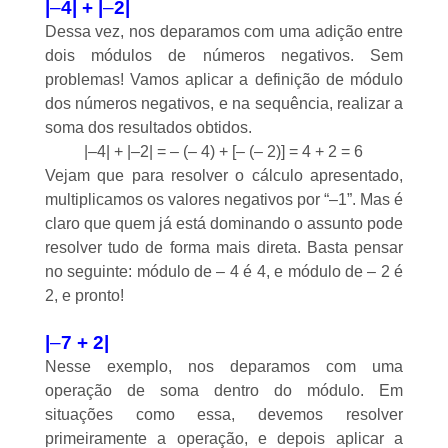
|
–
4| + |
–
2|
Dessa vez, nos deparamos com uma adição entre
dois módulos de números negativos. Sem
problemas! Vamos aplicar a definição de módulo
dos números negativos, e na sequência, realizar a
soma dos resultados obtidos.
|–4| + |–2| = – (– 4) + [– (– 2)] = 4 + 2 = 6
Vejam que para resolver o cálculo apresentado,
multiplicamos os valores negativos por “–1”. Mas é
claro que quem já está dominando o assunto pode
resolver tudo de forma mais direta. Basta pensar
no seguinte: módulo de – 4 é 4, e módulo de – 2 é
2, e pronto!
|
–
7 + 2|
Nesse exemplo, nos deparamos com uma
operação de soma dentro do módulo. Em
situações como essa, devemos resolver
primeiramente a operação, e depois aplicar a