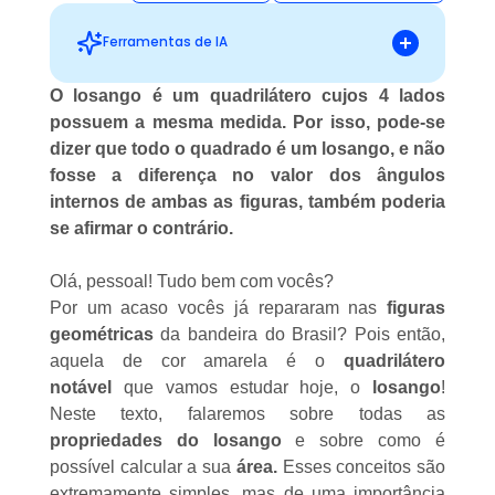
Ferramentas de IA
O losango é um quadrilátero cujos 4 lados
possuem a mesma medida. Por isso, pode-se
Sugestões personalizadas
dizer que todo o quadrado é um losango, e não
fosse a diferença no valor dos ângulos
internos de ambas as figuras, também poderia
se afirmar o contrário.
Olá, pessoal! Tudo bem com vocês?
Por um acaso vocês já repararam nas
figuras
geométricas
da bandeira do Brasil? Pois então,
aquela de cor amarela é o
quadrilátero
notável
que vamos estudar hoje, o
losango
!
Neste texto, falaremos sobre todas as
propriedades do losango
e sobre como é
possível calcular a sua
área.
Esses conceitos são
extremamente simples, mas de uma importância