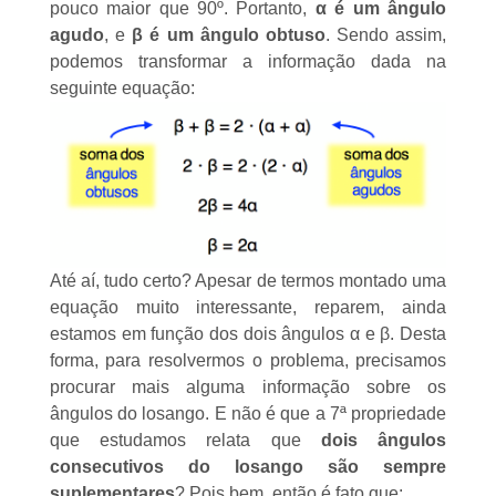
pouco maior que 90º. Portanto,
α
é um ângulo
agudo
, e
β
é um ângulo obtuso
. Sendo assim,
podemos transformar a informação dada na
seguinte equação:
Até aí, tudo certo? Apesar de termos montado uma
equação muito interessante, reparem, ainda
estamos em função dos dois ângulos α e β. Desta
forma, para resolvermos o problema, precisamos
procurar mais alguma informação sobre os
ângulos do losango. E não é que a 7ª propriedade
que estudamos relata que
dois ângulos
consecutivos do losango são sempre
suplementares
? Pois bem, então é fato que: