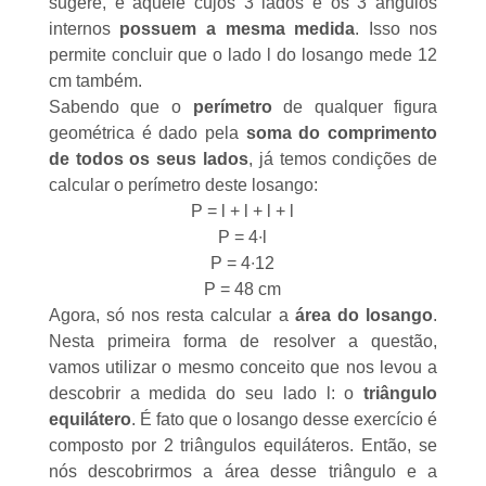
sugere, é aquele cujos 3 lados e os 3 ângulos
internos
possuem a mesma medida
. Isso nos
permite concluir que o lado l do losango mede 12
cm também.
Sabendo que o
perímetro
de qualquer figura
geométrica é dado pela
soma do comprimento
de todos os seus lados
, já temos condições de
calcular o perímetro deste losango:
P = l + l + l + l
P = 4∙l
P = 4∙12
P = 48 cm
Agora, só nos resta calcular a
área do losango
.
Nesta primeira forma de resolver a questão,
vamos utilizar o mesmo conceito que nos levou a
descobrir a medida do seu lado l: o
triângulo
equilátero
. É fato que o losango desse exercício é
composto por 2 triângulos equiláteros. Então, se
nós descobrirmos a área desse triângulo e a