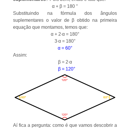
α + β = 180 °
Substituindo na fórmula dos ângulos
suplementares o valor de β obtido na primeira
equação que montamos, temos que:
α + 2∙α = 180°
3∙α = 180°
α = 60°
Assim:
β = 2∙α
β = 120°
Aí fica a pergunta: como é que vamos descobrir a