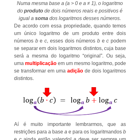
Numa mesma base a (a > 0 e a ≠ 1), o logaritmo
do
produto
de dois números reais e positivos é
igual a
soma
dos logaritmos desses números.
De acordo com essa propriedade, quando temos
um único logaritmo de um produto entre dois
números
b
e
c
, esses dois números
b
e
c
podem
se separar em dois logaritmos distintos, cuja base
será a mesma do logaritmo “original”. Ou seja,
uma
multiplicação
em um mesmo logaritmo, pode
se transformar em uma
adição
de dois logaritmos
distintos.
Aí é muito importante lembrarmos, que as
restrições para a base
a
e para os logaritmandos
b
e
c
ainda estão valendo!
a
deve ser sempre um