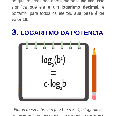
de que tratamos não apresenta base alguma. Isso
significa que ele é um
logaritmo decimal
, e
portanto, para todos os efeitos,
sua base é de
valor 10
.
3.
LOGARITMO DA POTÊNCIA
Numa mesma base a (a
> 0
e a
≠ 1
), o logaritmo
da
potência
de base positiva é igual ao
produto