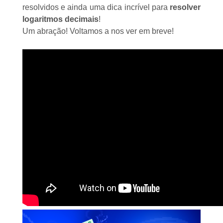
resolvidos e ainda uma dica incrível para
resolver
logaritmos decimais
!
Um abração! Voltamos a nos ver em breve!