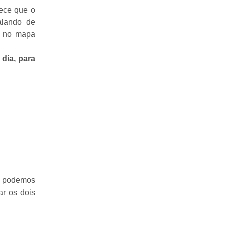
ece que o
alando de
s no mapa
dia, para
e podemos
ar os dois