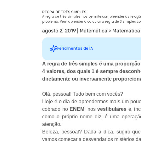
REGRA DE TRÊS SIMPLES
A regra de três simples nos permite compreender as relaç
problema. Vem aprender a calcular a regra de 3 simples c
agosto 2, 2019
|
Matemática
>
Matemática
Ferramentas de IA
A regra de três simples é uma proporçã
4 valores, dos quais 1 é sempre descon
Sugestões personalizadas
diretamente ou inversamente proporciona
Olá, pessoal! Tudo bem com vocês?
Hoje é o dia de aprendermos mais um pou
cobrado no
ENEM
, nos
vestibulares
e, in
como o próprio nome diz, é uma operaçã
atenção.
Beleza, pessoal? Dada a dica, sugiro qu
vamos começar a desvendar os mistérios da