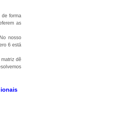
, de forma
referem as
 No nosso
ero 6 está
 matriz dê
esolvemos
ionais