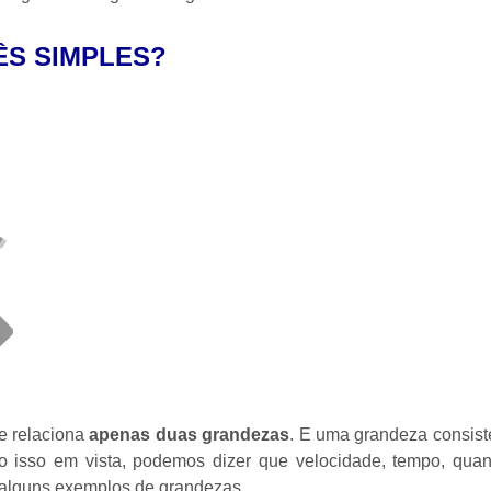
ÊS SIMPLES?
e relaciona
apenas duas grandezas
. E uma grandeza consis
o isso em vista, podemos dizer que velocidade, tempo, quan
o alguns exemplos de grandezas.