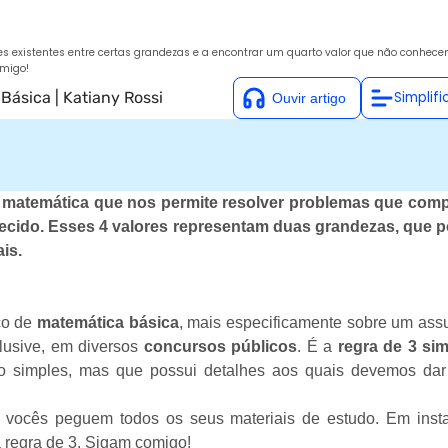
ões existentes entre certas grandezas e a encontrar um quarto valor que não conhe
omigo!
 Básica
|
Katiany Rossi
Simplifi
o matemática que nos permite resolver problemas que co
hecido. Esses 4 valores representam duas grandezas, que 
is.
co de
matemática básica
, mais especificamente sobre um ass
clusive, em diversos
concursos públicos
. É a
regra de 3 si
o simples, mas que possui detalhes aos quais devemos dar
e vocês peguem todos os seus materiais de estudo. Em insta
 regra de 3. Sigam comigo!