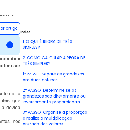
cemos em um
car artigo
Índice
1. O QUE É REGRA DE TRÊS
SIMPLES?
2. COMO CALCULAR A REGRA DE
mpreendem
TRÊS SIMPLES?
podem ser
1º PASSO: Separe as grandezas
em duas colunas
2º PASSO: Determine se as
unto muito
grandezas são diretamente ou
mples
, que
inversamente proporcionais
 a devida
3º PASSO: Organize a proporção
e realize a multiplicação
ntes, nós
cruzada dos valores