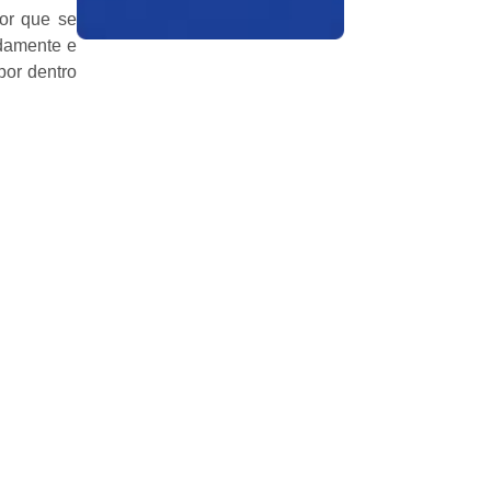
lor que se
damente e
por dentro