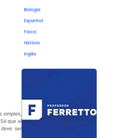
Biologia
Espanhol
Física
História
Inglês
s simples,
 Só que aí
 deve ser