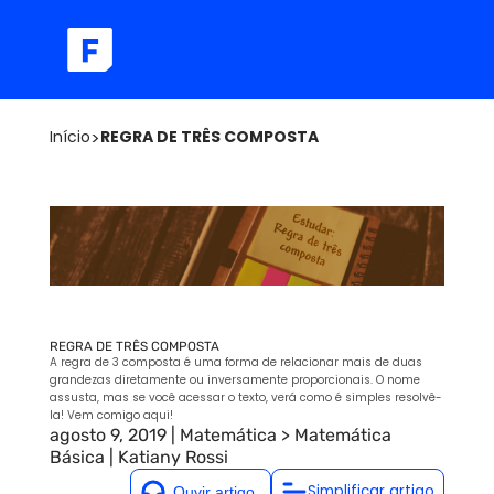
Início
>
REGRA DE TRÊS COMPOSTA
REGRA DE TRÊS COMPOSTA
A regra de 3 composta é uma forma de relacionar mais de duas
grandezas diretamente ou inversamente proporcionais. O nome
assusta, mas se você acessar o texto, verá como é simples resolvê-
la! Vem comigo aqui!
agosto 9, 2019
|
Matemática
>
Matemática
Básica
|
Katiany Rossi
Simplificar artigo