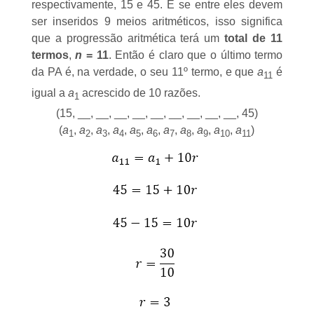
respectivamente, 15 e 45. E se entre eles devem
ser inseridos 9 meios aritméticos, isso significa
que a progressão aritmética terá um
total de 11
termos
,
n
= 11
. Então é claro que o último termo
da PA é, na verdade, o seu 11º termo, e que
a
é
11
igual a
a
acrescido de 10 razões.
1
(15, __, __, __, __, __, __, __, __, __, 45)
(
a
,
a
,
a
,
a
,
a
,
a
,
a
,
a
,
a
,
a
,
a
)
1
2
3
4
5
6
7
8
9
10
11