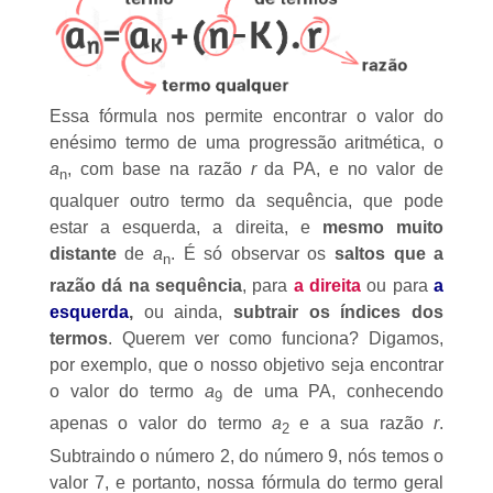
Essa fórmula nos permite encontrar o valor do
enésimo termo de uma progressão aritmética, o
a
, com base na razão
r
da PA, e no valor de
n
qualquer outro termo da sequência, que pode
estar a esquerda, a direita, e
mesmo muito
distante
de
a
. É só observar os
saltos que a
n
razão dá na sequência
, para
a direita
ou para
a
esquerda
,
ou ainda,
subtrair os índices dos
termos
. Querem ver como funciona? Digamos,
por exemplo, que o nosso objetivo seja encontrar
o valor do termo
a
de uma PA, conhecendo
9
apenas o valor do termo
a
e a sua razão
r
.
2
Subtraindo o número 2, do número 9, nós temos o
valor 7, e portanto, nossa fórmula do termo geral