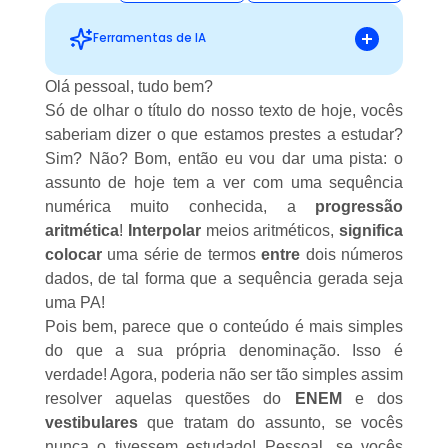
Ferramentas de IA
Olá pessoal, tudo bem?
Só de olhar o título do nosso texto de hoje, vocês
Sugestões personalizadas
saberiam dizer o que estamos prestes a estudar?
Sim? Não? Bom, então eu vou dar uma pista: o
assunto de hoje tem a ver com uma sequência
numérica muito conhecida, a
progressão
aritmética
!
Interpolar
meios aritméticos,
significa
colocar
uma série de termos
entre
dois números
dados, de tal forma que a sequência gerada seja
uma PA!
Pois bem, parece que o conteúdo é mais simples
do que a sua própria denominação. Isso é
verdade! Agora, poderia não ser tão simples assim
resolver aquelas questões do
ENEM
e dos
vestibulares
que tratam do assunto, se vocês
nunca o tivessem estudado! Pessoal, se vocês