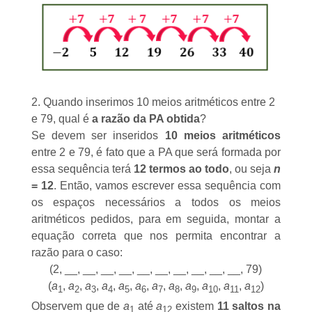
2. Quando inserimos 10 meios aritméticos entre 2
e 79, qual é
a razão da PA obtida
?
Se devem ser inseridos
10 meios aritméticos
entre 2 e 79, é fato que a PA que será formada por
essa sequência terá
12 termos ao todo
, ou seja
n
= 12
. Então, vamos escrever essa sequência com
os espaços necessários a todos os meios
aritméticos pedidos, para em seguida, montar a
equação correta que nos permita encontrar a
razão para o caso:
(2, __, __, __, __, __, __, __, __, __, __, 79)
(
a
,
a
,
a
,
a
,
a
,
a
,
a
,
a
,
a
,
a
,
a
,
a
)
1
2
3
4
5
6
7
8
9
10
11
12
Observem que de
a
até
a
existem
11 saltos na
1
12