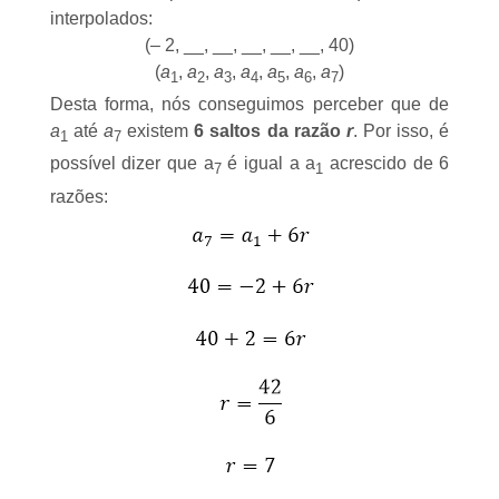
interpolados:
(– 2, __, __, __, __, __, 40)
(
a
,
a
,
a
,
a
,
a
,
a
,
a
)
1
2
3
4
5
6
7
Desta forma, nós conseguimos perceber que de
a
até
a
existem
6 saltos da razão
r
. Por isso, é
1
7
possível dizer que a
é igual a a
acrescido de 6
7
1
razões: