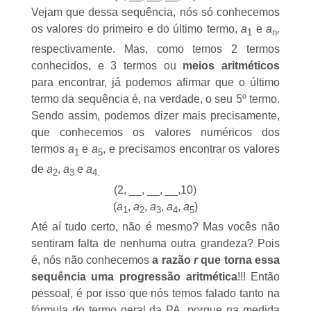
Vejam que dessa sequência, nós só conhecemos
os valores do primeiro e do último termo,
a
e
a
,
1
n
respectivamente. Mas, como temos 2 termos
conhecidos, e 3 termos ou
meios aritméticos
para encontrar, já podemos afirmar que o último
termo da sequência é, na verdade, o seu 5º termo.
Sendo assim, podemos dizer mais precisamente,
que conhecemos os valores numéricos dos
termos
a
e
a
, e precisamos encontrar os valores
1
5
de
a
,
a
e
a
2
3
4.
(2, __, __, __,10)
(
a
,
a
,
a
,
a
,
a
)
1
2
3
4
5
Até aí tudo certo, não é mesmo? Mas vocês não
sentiram falta de nenhuma outra grandeza? Pois
é, nós não conhecemos
a razão
r
que torna essa
sequência uma progressão aritmética
!!! Então
pessoal, é por isso que nós temos falado tanto na
fórmula do termo geral da PA, porque na medida