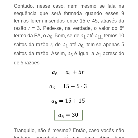
Contudo, nesse caso, nem mesmo se fala na
sequência que será formada quando esses 9
termos forem inseridos entre 15 e 45, através da
razão
r
= 3. Pede-se, na verdade, o valor do 6º
termo da PA, o
a
. Bom, se de
a
até
a
temos 10
6
1
11,
saltos da razão
r
, de
a
até
a
tem-se apenas 5
1
6,
saltos da razão. Assim,
a
é igual a
a
acrescido
6
1
de 5 razões.
Tranquilo, não é mesmo? Então, caso vocês não
tenham percebido, aí vai uma
dica
bem