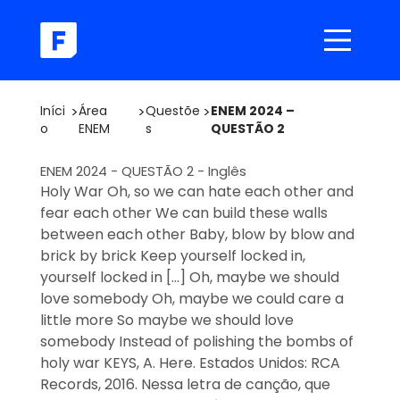
Iníci
>
Área
>
Questõe
>
ENEM 2024 –
o
ENEM
s
QUESTÃO 2
ENEM 2024 - QUESTÃO 2 - Inglês
Holy War Oh, so we can hate each other and
fear each other We can build these walls
between each other Baby, blow by blow and
brick by brick Keep yourself locked in,
yourself locked in […] Oh, maybe we should
love somebody Oh, maybe we could care a
little more So maybe we should love
somebody Instead of polishing the bombs of
holy war KEYS, A. Here. Estados Unidos: RCA
Records, 2016. Nessa letra de canção, que