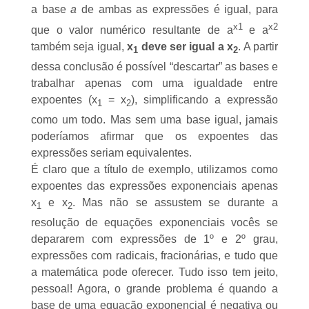
a base
a
de ambas as expressões é igual, para
x
1
x
2
que o valor numérico resultante de a
e a
também seja igual,
x
deve ser igual a x
. A partir
1
2
dessa conclusão é possível “descartar” as bases e
trabalhar apenas com uma igualdade entre
expoentes (x
= x
), simplificando a expressão
1
2
como um todo. Mas sem uma base igual, jamais
poderíamos afirmar que os expoentes das
expressões seriam equivalentes.
É claro que a título de exemplo, utilizamos como
expoentes das expressões exponenciais apenas
x
e x
. Mas não se assustem se durante a
1
2
resolução de equações exponenciais vocês se
depararem com
expressões de 1º
e
2º grau
,
expressões com radicais, fracionárias, e tudo que
a matemática pode oferecer. Tudo isso tem jeito,
pessoal! Agora, o grande problema é quando a
base de uma equação exponencial é negativa ou