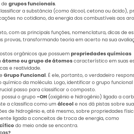
s de
grupos funcionais
.
 classificar a substância (como álcool, cetona ou ácido), p
cações no cotidiano, da energia dos combustíveis aos a
o, com as principais funções, nomenclatura, dicas de es
provas, transformando teoria em acerto na sua avalia
postos orgânicos que possuem
propriedades químicas
m
átomo ou grupo de átomos
característico em suas e
as e reatividade.
de
Grupo Funcional
. É ele, portanto, o verdadeiro respon
químico da molécula. Logo, identificar o grupo funciona
rucial passo para classificar o composto.
 possui o grupo
-OH
(oxigênio e hidrogênio) ligado a car
te a classifica como um
álcool
e nos dá pistas sobre su
ões de hidrogênio e, até mesmo, sobre propriedades fís
mente ligada a conceitos de troca de energia, como
cífico
do meio onde se encontra.
icas?