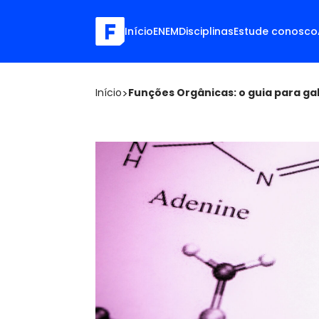
Início
ENEM
Disciplinas
Estude conosco
Início
>
Funções Orgânicas: o guia para ga