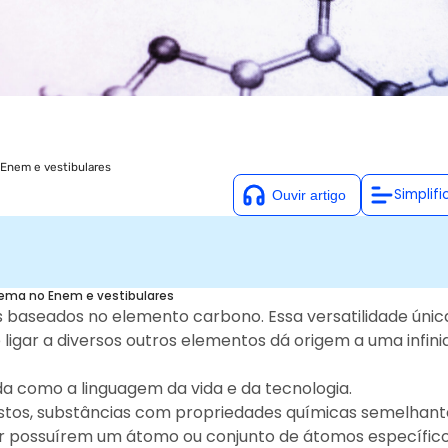
 Enem e vestibulares
Simplifi
bre o tema no Enem e vestibulares
ópicos essenciais em química para estudantes que estão se
 tema no Enem e vestibulares
lares. O entendimento claro de suas características, nomenclat
baseados no elemento carbono. Essa versatilidade únic
om eficiência e conquistar notas altas na prova. Este guia comp
ligar a diversos outros elementos dá origem a uma infin
nções orgânicas, oferecendo dicas práticas e recursos para est
da como a linguagem da vida e da tecnologia.
ostos, substâncias com propriedades químicas semelhan
or possuírem um átomo ou conjunto de átomos específic