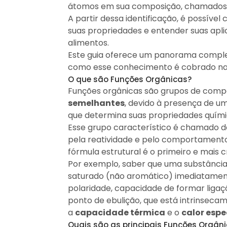
átomos em sua composição, chamado
A partir dessa identificação, é possível
suas propriedades e entender suas apli
alimentos.
Este guia oferece um panorama complet
como esse conhecimento é cobrado nas 
O que são Funções Orgânicas?
Funções orgânicas são grupos de com
semelhantes
, devido à presença de u
que determina suas propriedades químic
Esse grupo característico é chamado 
pela reatividade e pelo comportamento 
fórmula estrutural é o primeiro e mais c
Por exemplo, saber que uma substância
saturado (não aromático) imediatamen
polaridade, capacidade de formar ligaç
ponto de ebulição, que está intrinseca
a
capacidade térmica
e o
calor espe
Quais são as principais Funções Orgân