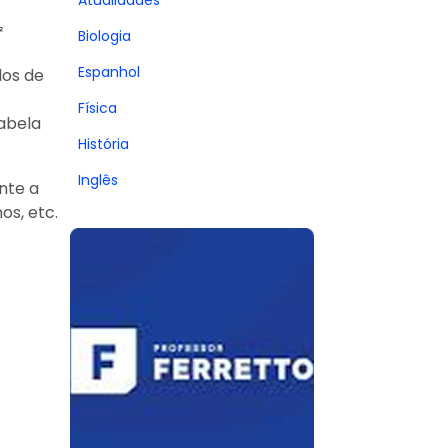
Atualidades
₂
Biologia
Espanhol
dos de
Física
abela
História
Inglês
nte a
os, etc.