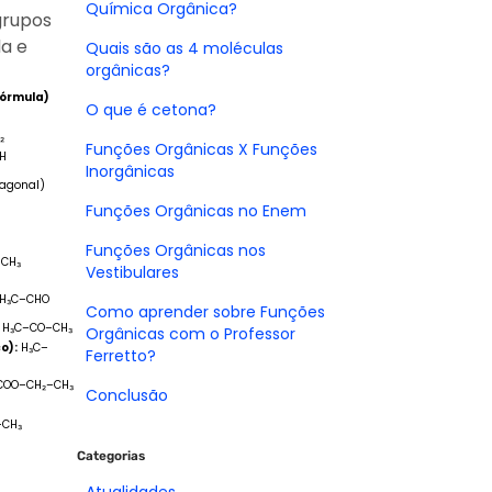
Química Orgânica?
 grupos
da e
Quais são as 4 moléculas
orgânicas?
Fórmula)
O que é cetona?
₂
Funções Orgânicas X Funções
H
Inorgânicas
xagonal)
Funções Orgânicas no Enem
Funções Orgânicas nos
CH₃
Vestibulares
H₃C–CHO
Como aprender sobre Funções
H₃C–CO–CH₃
Orgânicas com o Professor
o):
H₃C–
Ferretto?
COO–CH₂–CH₃
Conclusão
–CH₃
Categorias
₂