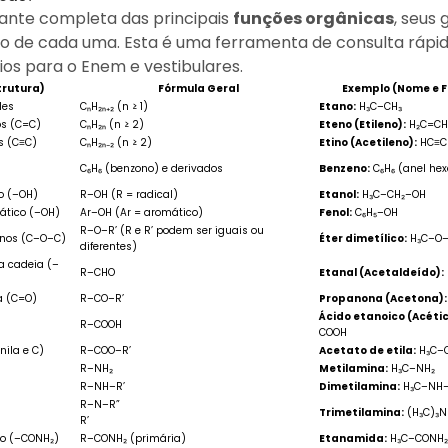
ante completa das principais
funções orgânicas
, seus
lo de cada uma. Esta é uma ferramenta de consulta rápi
ios para o Enem e vestibulares.
trutura)
Fórmula Geral
Exemplo (Nome e 
les
CₙH₂ₙ₊₂ (n ≥ 1)
Etano:
H₃C–CH₃
os (C=C)
CₙH₂ₙ (n ≥ 2)
Eteno (Etileno):
H₂C=CH
os (C≡C)
CₙH₂ₙ₋₂ (n ≥ 2)
Etino (Acetileno):
HC≡C
C₆H₆ (benzono) e derivados
Benzeno:
C₆H₆ (anel he
do (–OH)
R–OH (R = radical)
Etanol:
H₃C–CH₂–OH
mático (–OH)
Ar–OH (Ar = aromático)
Fenol:
C₆H₅–OH
R–O–R’ (R e R’ podem ser iguais ou
bonos (C–O–C)
Éter dimetílico:
H₃C–O–
diferentes)
a cadeia (–
R–CHO
Etanal (Acetaldeído):
a (C=O)
R–CO–R’
Propanona (Acetona):
Ácido etanoico (Acétic
R–COOH
COOH
nila e C)
R–COO–R’
Acetato de etila:
H₃C–
R–NH₂
Metilamina:
H₃C–NH₂
R–NH–R’
Dimetilamina:
H₃C–NH
R–N–R”
Trimetilamina:
(H₃C)₃N
R’
io (–CONH₂)
R–CONH₂ (primária)
Etanamida:
H₃C–CONH