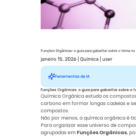
Funções Orgânicas: o guia para gabaritar sobre o tema no
janeiro 15, 2026
|
Química
|
user
Ferramentas de IA
Resumo rápido: Funções Orgânicas: o guia para gabaritar so
Funções orgânicas representam um dos t
Funções Orgânicas: o guia para gabaritar sobre o
preparando para o ENEM e outros vestibu
Química Orgânica estuda os compostos 
reações é vital para resolver questões c
carbono em formar longas cadeias e se 
visa ajudar os alunos a dominarem as fu
compostos.
aprofundado.
Não por menos, a química orgânica é ti
Sugestões personalizadas
Para organizar esse universo de comp
agrupadas em
Funções Orgânicas
, p