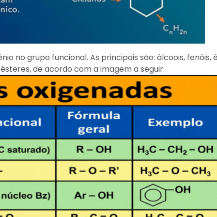
 no grupo funcional. As principais são: álcoois, fenóis, 
e ésteres, de acordo com a imagem a seguir: