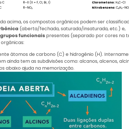
 a C
R–X (X = F, Cl, Br, I)
Clorometano:
H₃C–Cl
 C
R–NO₂
Nitrobenzeno:
C₆H₅–NO
da acima, os compostos orgânicos podem ser classifica
rbônica
(aberta/fechada, saturada/insaturada, etc.) e,
 grupos funcionais
presentes (separado por cores na t
 orgânicas:
te átomos de carbono (C) e hidrogênio (H). Intername
 ainda tem as subdivisões como: alcanos, alcenos, alcin
tos abaixo ajuda na memorização.