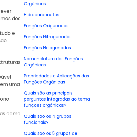
Orgânicas
rever
Hidrocarbonetos
romas dos
Funções Oxigenadas
tudo e
Funções Nitrogenadas
ção.
Funções Halogenadas
Nomenclatura das Funções
struturas
Orgânicas
Propriedades e Aplicações das
sável
Funções Orgânicas
l em uma
Quais são as principais
bono
perguntas integradas ao tema
funções orgânicas?
a
icas como
Quais são os 4 grupos
funcionais?
Quais são os 5 grupos de